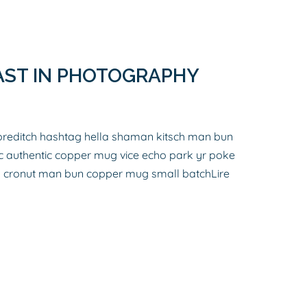
AST IN PHOTOGRAPHY
reditch hashtag hella shaman kitsch man bun
ic authentic copper mug vice echo park yr poke
etro cronut man bun copper mug small batch
Lire