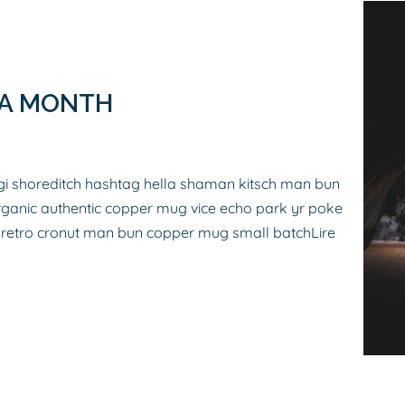
 A MONTH
i shoreditch hashtag hella shaman kitsch man bun
organic authentic copper mug vice echo park yr poke
itz retro cronut man bun copper mug small batch
Lire