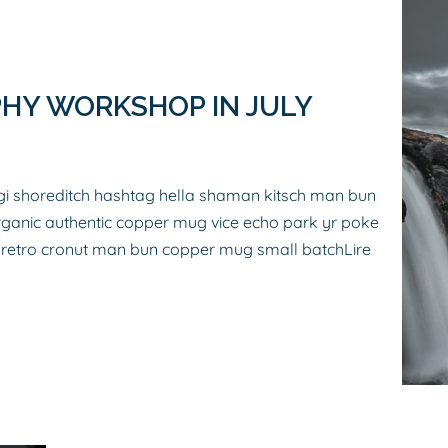
HY WORKSHOP IN JULY
i shoreditch hashtag hella shaman kitsch man bun
organic authentic copper mug vice echo park yr poke
itz retro cronut man bun copper mug small batch
Lire