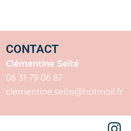
CONTACT
Clémentine Seïté
06 31 79 06 87
clementine.seite@hotmail.fr