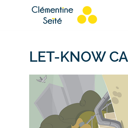
Aller
au
contenu
LET-KNOW CA