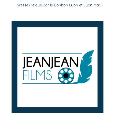
presse (relayé par le Bonbon Lyon et Lyon Mag)